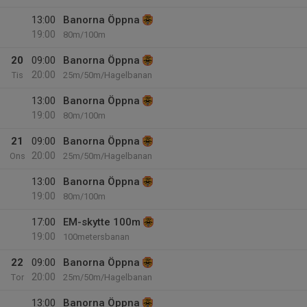
13:00
Banorna Öppna
19:00
80m/100m
20
09:00
Banorna Öppna
20:00
Tis
25m/50m/Hagelbanan
13:00
Banorna Öppna
19:00
80m/100m
21
09:00
Banorna Öppna
20:00
Ons
25m/50m/Hagelbanan
13:00
Banorna Öppna
19:00
80m/100m
17:00
EM-skytte 100m
19:00
100metersbanan
22
09:00
Banorna Öppna
20:00
Tor
25m/50m/Hagelbanan
13:00
Banorna Öppna