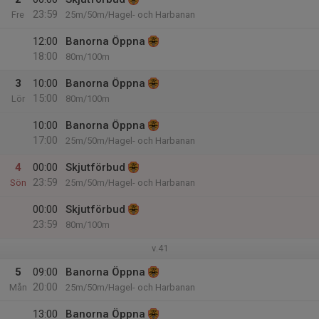
23:59
Fre
25m/50m/Hagel- och Harbanan
12:00
Banorna Öppna
18:00
80m/100m
3
10:00
Banorna Öppna
15:00
Lör
80m/100m
10:00
Banorna Öppna
17:00
25m/50m/Hagel- och Harbanan
4
00:00
Skjutförbud
23:59
Sön
25m/50m/Hagel- och Harbanan
00:00
Skjutförbud
23:59
80m/100m
v.41
5
09:00
Banorna Öppna
20:00
Mån
25m/50m/Hagel- och Harbanan
13:00
Banorna Öppna