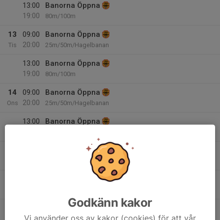
13:00
Banorna Öppna
19:00
80m/100m
13
09:00
Banorna Öppna
20:00
Tis
25m/50m/Hagelbanan
13:00
Banorna Öppna
19:00
80m/100m
14
09:00
Banorna Öppna
20:00
Ons
25m/50m/Hagelbanan
13:00
Banorna Öppna
19:00
80m/100m
15
09:00
Banorna Öppna
20:00
Tor
25m/50m/Hagelbanan
13:00
Banorna Öppna
19:00
80m/100m
Godkänn kakor
16
00:00
Skjutförbud
Vi använder oss av kakor (cookies) för att vår
23:59
Fre
80m/100m