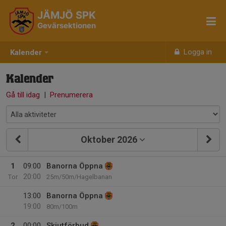
JÄMJÖ SPK
Gevärsektionen
Logga in
Kalender
Kalender
Gå till idag
|
Prenumerera
Oktober 2026
1
09:00
Banorna Öppna
20:00
Tor
25m/50m/Hagelbanan
13:00
Banorna Öppna
19:00
80m/100m
2
00:00
Skjutförbud