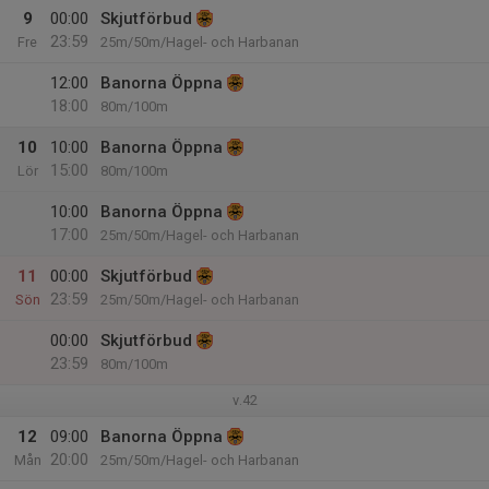
9
00:00
Skjutförbud
23:59
Fre
25m/50m/Hagel- och Harbanan
12:00
Banorna Öppna
18:00
80m/100m
10
10:00
Banorna Öppna
15:00
Lör
80m/100m
10:00
Banorna Öppna
17:00
25m/50m/Hagel- och Harbanan
11
00:00
Skjutförbud
23:59
Sön
25m/50m/Hagel- och Harbanan
00:00
Skjutförbud
23:59
80m/100m
v.42
12
09:00
Banorna Öppna
20:00
Mån
25m/50m/Hagel- och Harbanan