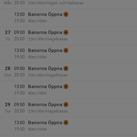
20:00
Mån
25m/50m/Hagel- och Harbanan
13:00
Banorna Öppna
19:00
80m/100m
27
09:00
Banorna Öppna
20:00
Tis
25m/50m/Hagelbanan
13:00
Banorna Öppna
19:00
80m/100m
28
09:00
Banorna Öppna
20:00
Ons
25m/50m/Hagelbanan
13:00
Banorna Öppna
19:00
80m/100m
29
09:00
Banorna Öppna
20:00
Tor
25m/50m/Hagelbanan
13:00
Banorna Öppna
19:00
80m/100m