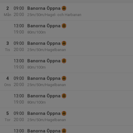
2
09:00
Banorna Öppna
20:00
Mån
25m/50m/Hagel- och Harbanan
13:00
Banorna Öppna
19:00
80m/100m
3
09:00
Banorna Öppna
20:00
Tis
25m/50m/Hagelbanan
13:00
Banorna Öppna
19:00
80m/100m
4
09:00
Banorna Öppna
20:00
Ons
25m/50m/Hagelbanan
13:00
Banorna Öppna
19:00
80m/100m
5
09:00
Banorna Öppna
20:00
Tor
25m/50m/Hagelbanan
13:00
Banorna Öppna