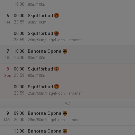
19:00
80m/100m
6
00:00
Skjutförbud
23:59
Fre
80m/100m
00:00
Skjutförbud
23:59
25m/50m/Hagel- och Harbanan
7
10:00
Banorna Öppna
15:00
Lör
80m/100m
8
00:00
Skjutförbud
23:59
Sön
80m/100m
00:00
Skjutförbud
23:59
25m/50m/Hagel- och Harbanan
v.7
9
09:00
Banorna Öppna
20:00
Mån
25m/50m/Hagel- och Harbanan
13:00
Banorna Öppna