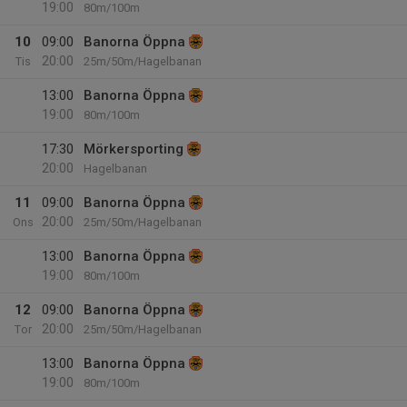
19:00
80m/100m
10
09:00
Banorna Öppna
20:00
Tis
25m/50m/Hagelbanan
13:00
Banorna Öppna
19:00
80m/100m
17:30
Mörkersporting
20:00
Hagelbanan
11
09:00
Banorna Öppna
20:00
Ons
25m/50m/Hagelbanan
13:00
Banorna Öppna
19:00
80m/100m
12
09:00
Banorna Öppna
20:00
Tor
25m/50m/Hagelbanan
13:00
Banorna Öppna
19:00
80m/100m