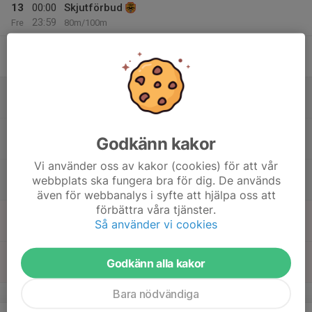
13
00:00
Skjutförbud
23:59
Fre
80m/100m
00:00
Skjutförbud
23:59
25m/50m/Hagel- och Harbanan
14
10:00
Banorna Öppna
17:00
Lör
25m/50m/Hagel- och Harbanan
10:00
Träning 300m
Godkänn kakor
14:00
KA2 Skytteklubb Johannishus
Vi använder oss av kakor (cookies) för att vår
10:00
Banorna Öppna
webbplats ska fungera bra för dig. De används
15:00
80m/100m
även för webbanalys i syfte att hjälpa oss att
förbättra våra tjänster.
15
00:00
Skjutförbud
Så använder vi cookies
23:59
Sön
80m/100m
00:00
Skjutförbud
Godkänn alla kakor
23:59
25m/50m/Hagel- och Harbanan
Bara nödvändiga
v.8