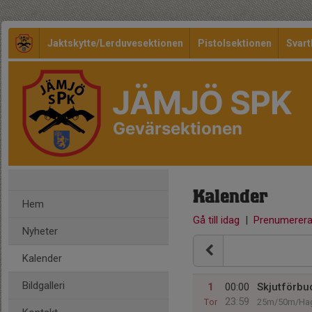
Jaktskytte/Lerduvesektionen
Pistolsektionen
Svart
JÄMJÖ SPK
Gevärsektionen
Kalender
Hem
Gå till idag
|
Prenumerer
Nyheter
Kalender
Bildgalleri
1
00:00
Skjutförbu
23:59
Tor
25m/50m/Hag