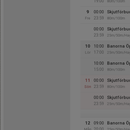
19:00
80m/100m
9
00:00
Skjutförbu
23:59
Fre
80m/100m
00:00
Skjutförbu
23:59
25m/50m/Hag
10
10:00
Banorna Ö
17:00
Lör
25m/50m/Hag
10:00
Banorna Ö
15:00
80m/100m
11
00:00
Skjutförbu
23:59
Sön
80m/100m
00:00
Skjutförbu
23:59
25m/50m/Hag
12
09:00
Banorna Ö
20:00
Mån
25m/50m/Hag