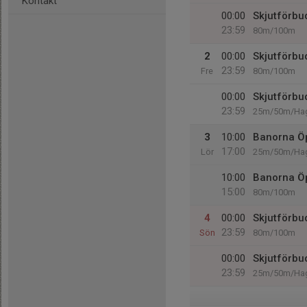
Kontakt
00:00
Skjutförbu
23:59
80m/100m
2
00:00
Skjutförbu
23:59
Fre
80m/100m
00:00
Skjutförbu
23:59
25m/50m/Hag
3
10:00
Banorna Ö
17:00
Lör
25m/50m/Hag
10:00
Banorna Ö
15:00
80m/100m
4
00:00
Skjutförbu
23:59
Sön
80m/100m
00:00
Skjutförbu
23:59
25m/50m/Hag