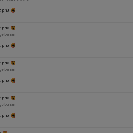
ppna
ppna
gelbanan
ppna
ppna
gelbanan
ppna
ppna
gelbanan
ppna