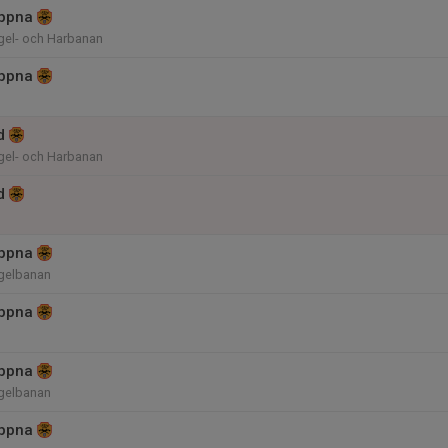
ppna
el- och Harbanan
ppna
d
el- och Harbanan
d
ppna
gelbanan
ppna
ppna
gelbanan
ppna