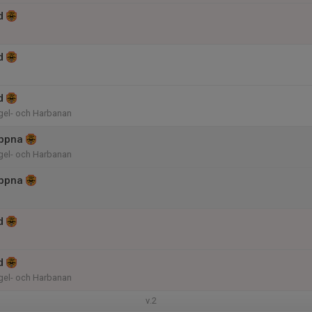
d
d
d
el- och Harbanan
ppna
el- och Harbanan
ppna
d
d
el- och Harbanan
v.2