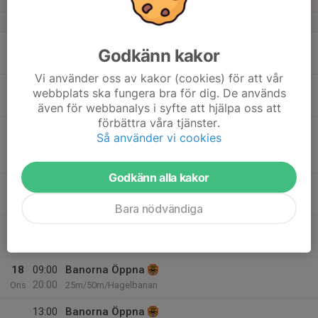
v.12
16
09:00
Banorna Öppna
Godkänn kakor
20:00
Mån
25m/50m/Hagel- och Harbanan
Vi använder oss av kakor (cookies) för att vår
13:00
Banorna Öppna
webbplats ska fungera bra för dig. De används
19:00
80m/100m
även för webbanalys i syfte att hjälpa oss att
förbättra våra tjänster.
18:30
INSTÄLLT PGA SJUKDOM! Laddkurs fort.
Så använder vi cookies
21:00
Klubblokalen, stora salen
Godkänn alla kakor
17
09:00
Banorna Öppna
20:00
Tis
25m/50m/Hagelbanan
Bara nödvändiga
13:00
Banorna Öppna
19:00
80m/100m
18
09:00
Banorna Öppna
20:00
Ons
25m/50m/Hagelbanan
13:00
Banorna Öppna