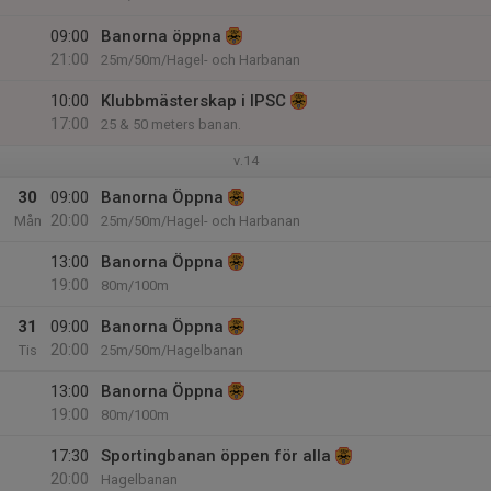
09:00
Banorna öppna
21:00
25m/50m/Hagel- och Harbanan
10:00
Klubbmästerskap i IPSC
17:00
25 & 50 meters banan.
v.14
30
09:00
Banorna Öppna
20:00
Mån
25m/50m/Hagel- och Harbanan
13:00
Banorna Öppna
19:00
80m/100m
31
09:00
Banorna Öppna
20:00
Tis
25m/50m/Hagelbanan
13:00
Banorna Öppna
19:00
80m/100m
17:30
Sportingbanan öppen för alla
20:00
Hagelbanan