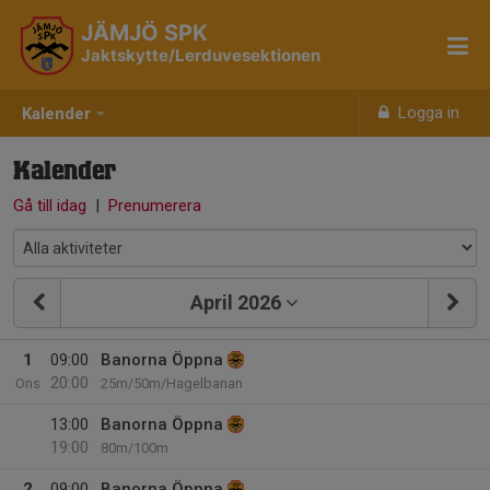
JÄMJÖ SPK
Jaktskytte/Lerduvesektionen
Logga in
Kalender
Kalender
Gå till idag
|
Prenumerera
April 2026
1
09:00
Banorna Öppna
20:00
Ons
25m/50m/Hagelbanan
13:00
Banorna Öppna
19:00
80m/100m
2
09:00
Banorna Öppna