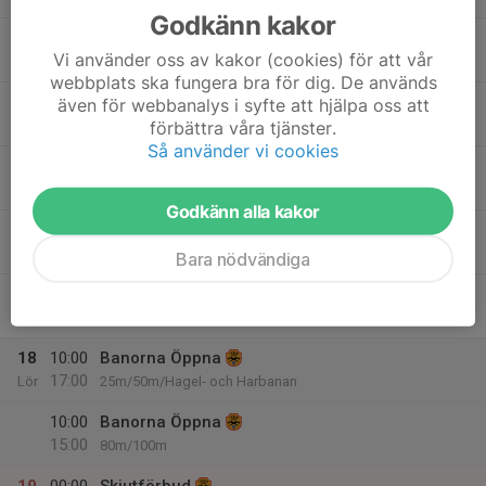
Godkänn kakor
13:00
Banorna Öppna
Vi använder oss av kakor (cookies) för att vår
19:00
80m/100m
webbplats ska fungera bra för dig. De används
16
09:00
Banorna Öppna
även för webbanalys i syfte att hjälpa oss att
20:00
förbättra våra tjänster.
Tor
25m/50m/Hagelbanan
Så använder vi cookies
13:00
Banorna Öppna
19:00
80m/100m
Godkänn alla kakor
17
00:00
Skjutförbud
23:59
Fre
80m/100m
Bara nödvändiga
00:00
Skjutförbud
23:59
25m/50m/Hagel- och Harbanan
18
10:00
Banorna Öppna
17:00
Lör
25m/50m/Hagel- och Harbanan
10:00
Banorna Öppna
15:00
80m/100m