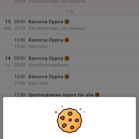
23:59
25m/50m/Hagel- och Harbanan
v.16
13
09:00
Banorna Öppna
20:00
Mån
25m/50m/Hagel- och Harbanan
13:00
Banorna Öppna
19:00
80m/100m
14
09:00
Banorna Öppna
20:00
Tis
25m/50m/Hagelbanan
13:00
Banorna Öppna
19:00
80m/100m
17:30
Sportingbanan öppen för alla
20:00
Hagelbanan
15
09:00
Banorna Öppna
20:00
Ons
25m/50m/Hagelbanan
12:00
Privat bokning
16:00
25m, 50m och hagelbanan