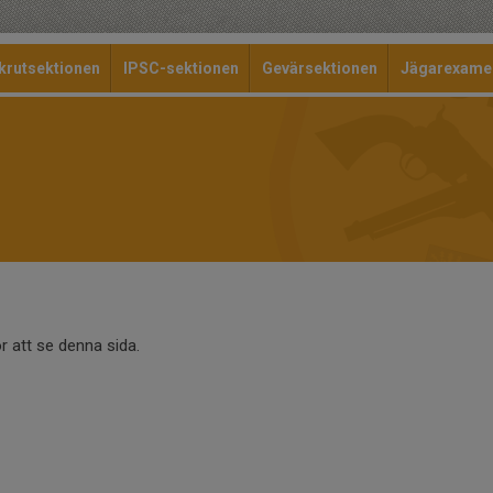
krutsektionen
IPSC-sektionen
Gevärsektionen
Jägarexame
r att se denna sida.