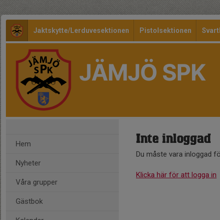
Jaktskytte/Lerduvesektionen
Pistolsektionen
Svart
JÄMJÖ SPK
Inte inloggad
Hem
Du måste vara inloggad fö
Nyheter
Klicka här för att logga in
Våra grupper
Gästbok