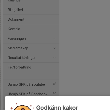
Kalender
Bildgalleri
Dokument
Kontakt
Föreningen
Medlemskap
Resultat tävlingar
Fel/förbättring
Jämjö SPK på Youtube
Jämjö SPK på Facebook
Jämjö SPK på Instagram
Godkänn kakor