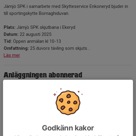
Jämjö SPK i samarbete med Skytteservice Enkoneryd bjuder in
till sportingskytte Bornaghiduvan.
Plats:
Jämjö SPK skjutbana i Ekeryd
Datum:
22 augusti 2025
Tid:
Öppen anmälan kl 10-13
Omfattning:
25 duvors tävling som skjuts...
Läs mer
Anläggningen abonnerad
3 jul, 10:48
0 kommentarer
Godkänn kakor