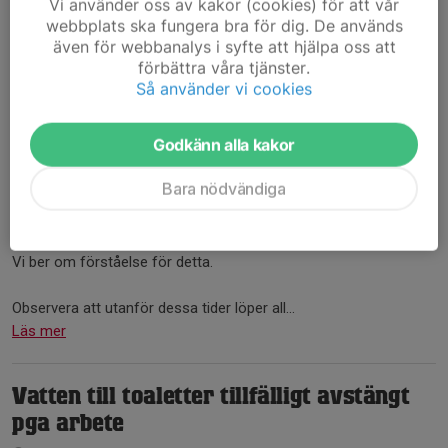
Vi använder oss av kakor (cookies) för att vår
webbplats ska fungera bra för dig. De används
även för webbanalys i syfte att hjälpa oss att
förbättra våra tjänster.
Så använder vi cookies
Godkänn alla kakor
Under veckorna 33 t.o.m. 34 måndag till torsdag kl 07:00-17:15 är
Bara nödvändiga
hela anläggningen uthyrd. Den är alltså inte tillgänglig under
dessa tider.
Vi ber om förståelse för detta.
Observera att utanför dessa tider löper all...
Läs mer
Vatten till toaletter tillfälligt avstängt
pga arbete