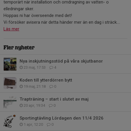
temporärt när installation och omdragning av vatten- o
elledningar sker.
Hoppas ni har överseende med det!
Vi försöker avisera när detta händer mer än en dag i sträck....
Läs mer
Fler nyheter
Nya inskjutningsstöd på våra skjutbanor
23 maj, 17:53
4
Koden till ytterdörren bytt
19 maj, 21:18
0
Trapträning – start i slutet av maj
20 apr, 19:34
0
Sportingtävling Lördagen den 11/4 2026
1 apr, 12:20
0