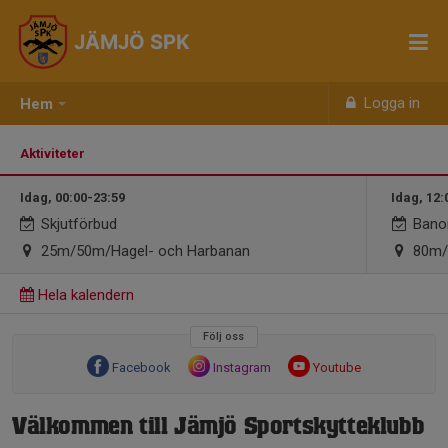
JÄMJÖ SPK
Logga in
Hem
Aktiviteter
Idag, 00:00-23:59
Idag, 12:
Skjutförbud
Bano
25m/50m/Hagel- och Harbanan
80m/
Hela kalendern
Följ oss
Facebook
Instagram
Youtube
Välkommen till Jämjö Sportskytteklubb