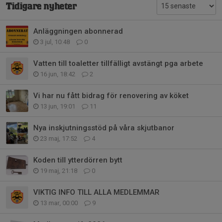
Tidigare nyheter
Anläggningen abonnerad
3 jul, 10:48
0
Vatten till toaletter tillfälligt avstängt pga arbete
16 jun, 18:42
2
Vi har nu fått bidrag för renovering av köket
13 jun, 19:01
11
Nya inskjutningsstöd på våra skjutbanor
23 maj, 17:52
4
Koden till ytterdörren bytt
19 maj, 21:18
0
VIKTIG INFO TILL ALLA MEDLEMMAR
13 mar, 00:00
9