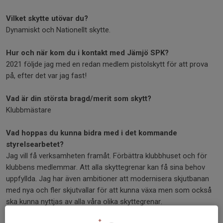
Vilket skytte utövar du?
Dynamiskt och Nationellt skytte.
Hur och när kom du i kontakt med Jämjö SPK?
2021 följde jag med en redan medlem pistolskytt för att prova
på, efter det var jag fast!
Vad är din största bragd/merit som skytt?
Klubbmästare
Vad hoppas du kunna bidra med i det kommande
styrelsearbetet?
Jag vill få verksamheten framåt. Förbättra klubbhuset och för
klubbens medlemmar. Att alla skyttegrenar kan få sina behov
uppfyllda. Jag har även ambitioner att modernisera skjutbanan
med nya och fler skjutvallar för att kunna växa men som också
ska kunna nyttjas av alla våra olika skyttegrenar.