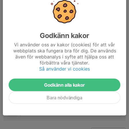
Johan når du via mejl till
ipsc@jamjospk.se
Dela nyhet
Godkänn kakor
Kommentarer
Vi använder oss av kakor (cookies) för att vår
Bo Hirdelw
1 jun 2025
webbplats ska fungera bra för dig. De används
Grattis 👍
även för webbanalys i syfte att hjälpa oss att
förbättra våra tjänster.
Mirsad Katadzic
1 jun 2025
Så använder vi cookies
Mycket drivande och angagerd kille som gör allt till
klubben. Lycka till 👍
Godkänn alla kakor
Jimmy Svensson
5 jun 2025
Bara nödvändiga
Bra jobbat