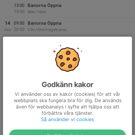
13:00
Banorna Öppna
19:00
80m/100m
14
09:00
Banorna Öppna
20:00
Ons
25m/50m/Hagelbanan
13:00
Banorna Öppna
19:00
80m/100m
16:00
IPSC-Träning
IPSC-sektionen
20:00
25 & 50 Meters banan.
15
09:00
Banorna Öppna
Godkänn kakor
20:00
Tor
25m/50m/Hagelbanan
Vi använder oss av kakor (cookies) för att vår
13:00
Banorna Öppna
webbplats ska fungera bra för dig. De används
19:00
80m/100m
även för webbanalys i syfte att hjälpa oss att
16:00
Svartkrut/Pistol
förbättra våra tjänster.
Svartkrutsektionen
20:00
Så använder vi cookies
25 metersbanan
16
00:00
Skjutförbud