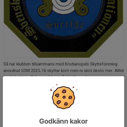
Så har klubben tillsammans med Kristianopels Skytteförening
anordnat SSM 2025, få skyttar kom men ni sköt desto mer. Alltid
trevligt att se all denna aktivet på skjutbanan!
Resultat SSM 2025
Dela nyhet
Godkänn kakor