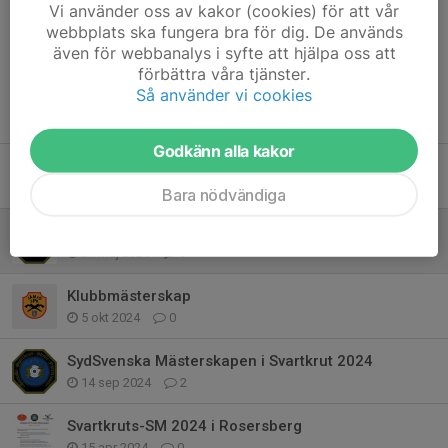
Kommentarer
Vi använder oss av kakor (cookies) för att vår
webbplats ska fungera bra för dig. De används
även för webbanalys i syfte att hjälpa oss att
förbättra våra tjänster.
Så använder vi cookies
Tidigare nyheter
Godkänn alla kakor
Nordic Black Powder Championship 2025
20 jul 2025
0
Bara nödvändiga
SydSvenska Mästerskapen i Svartkrut 2025
24 maj 2025
0
Klubbmästerskap
5 okt 2024
0
SydSvenska Mästerskapen i Svartkrut 2024
14 sep 2024
2
Svartkruts-SM 2024 i Rosersberg
15 apr 2024
0