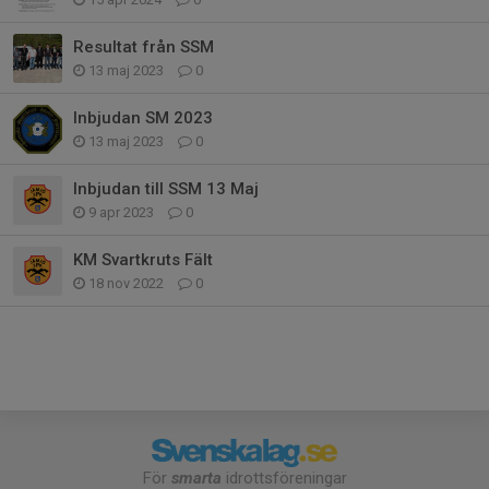
Resultat från SSM
13 maj 2023
0
Inbjudan SM 2023
13 maj 2023
0
Inbjudan till SSM 13 Maj
9 apr 2023
0
KM Svartkruts Fält
18 nov 2022
0
För
smarta
idrottsföreningar