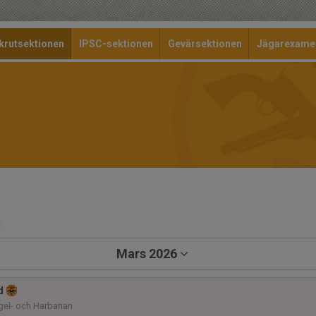
krutsektionen
IPSC-sektionen
Gevärsektionen
Jägarexame
a
Mars 2026
d
el- och Harbanan