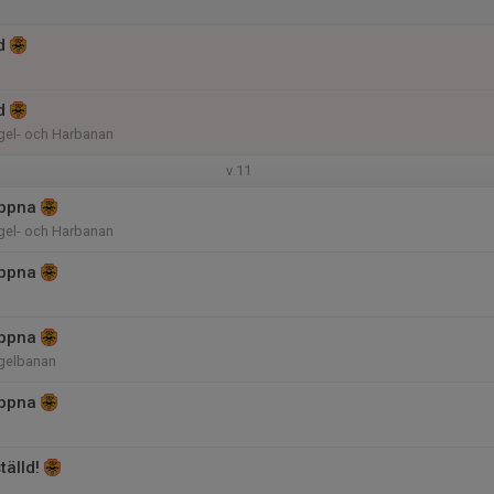
d
d
el- och Harbanan
v.11
ppna
el- och Harbanan
ppna
ppna
gelbanan
ppna
tälld!