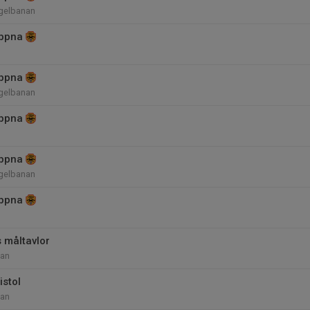
gelbanan
ppna
ppna
gelbanan
ppna
ppna
gelbanan
ppna
 måltavlor
nan
istol
nan