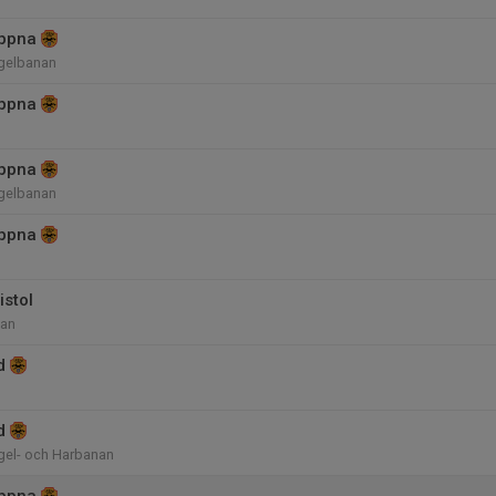
ppna
gelbanan
ppna
ppna
gelbanan
ppna
istol
nan
d
d
el- och Harbanan