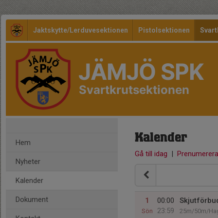
Jaktskytte/Lerduvesektionen
Pistolsektionen
Svart
JÄMJÖ SPK
Svartkrutsektionen
Kalender
Hem
Gå till idag
|
Prenumerer
Nyheter
Kalender
Dokument
1
00:00
Skjutförbu
23:59
Sön
25m/50m/Hag