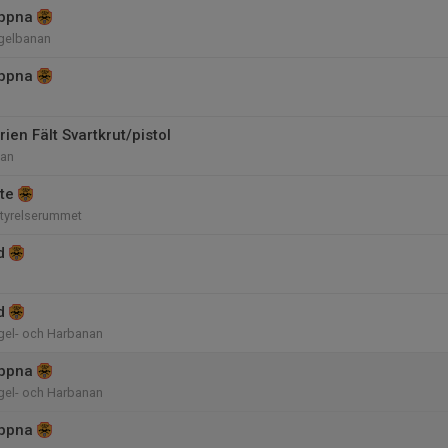
ppna
gelbanan
ppna
ien Fält Svartkrut/pistol
nan
te
tyrelserummet
d
d
el- och Harbanan
ppna
el- och Harbanan
ppna