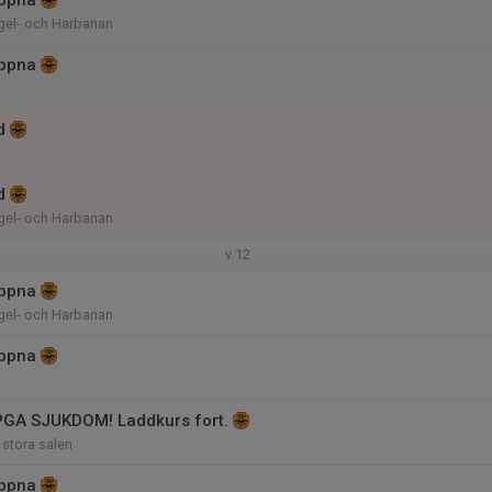
ppna
el- och Harbanan
ppna
d
d
el- och Harbanan
v.12
ppna
el- och Harbanan
ppna
PGA SJUKDOM! Laddkurs fort.
 stora salen
ppna