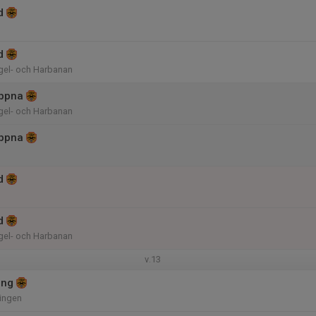
d
d
el- och Harbanan
ppna
el- och Harbanan
ppna
d
d
el- och Harbanan
v.13
ing
ingen