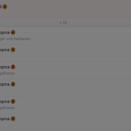
d
v.10
ppna
el- och Harbanan
ppna
ppna
gelbanan
ppna
ppna
gelbanan
ppna