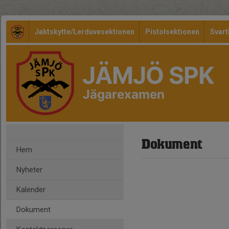
Jaktskytte/Lerduvesektionen
Pistolsektionen
Svart
JÄMJÖ SPK
Jägarexamen
Dokument
Hem
Nyheter
Kalender
Dokument