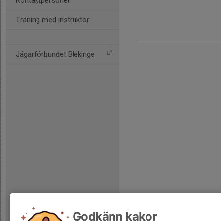
Kontaktpersoner
Träning med instruktör
Jägarförbundet Blekinge
Godkänn kakor