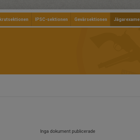
krutsektionen
IPSC-sektionen
Gevärsektionen
Jägarexame
Inga dokument publicerade