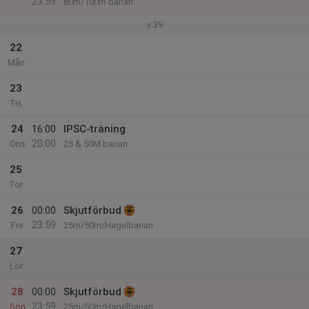
23:59
80m/100m banan
v.39
22
Mån
23
Tis
24
16:00
IPSC-träning
20:00
Ons
25 & 50M banan
25
Tor
26
00:00
Skjutförbud
23:59
Fre
25m/50m/Hagelbanan
27
Lör
28
00:00
Skjutförbud
23:59
Sön
25m/50m/Hagelbanan