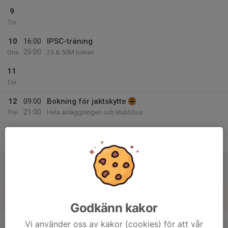
9
Tis
10
16:00
IPSC-träning
20:00
Ons
25 & 50M banan
11
Tor
12
09:00
Bokning för jaktskytte
21:00
Fre
Hela anläggningen och klubbhus
12:00
Jägarexamen
21:00
Klubbhus o 20m , 80-100 m , o hagelbanor
13
09:00
Bokning för jaktskytte
21:00
Lör
Hela anläggningen och klubbhus
14
09:00
Bokning för jaktskytte
21:00
Sön
Hela anläggningen och klubbhus
Godkänn kakor
v.38
Vi använder oss av kakor (cookies) för att vår