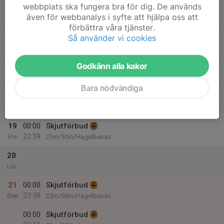
webbplats ska fungera bra för dig. De används
15
även för webbanalys i syfte att hjälpa oss att
Mån
förbättra våra tjänster.
Så använder vi cookies
16
Tis
Godkänn alla kakor
17
16:00
IPSC-träning
20:00
Ons
25 & 50M banan
Bara nödvändiga
18
Tor
19
00:00
Skjutförbud
23:59
Fre
25m/50m/Hagelbanan
20
Lör
21
00:00
Skjutförbud
23:59
Sön
25m/50m/Hagelbanan
00:00
Skjutförbud