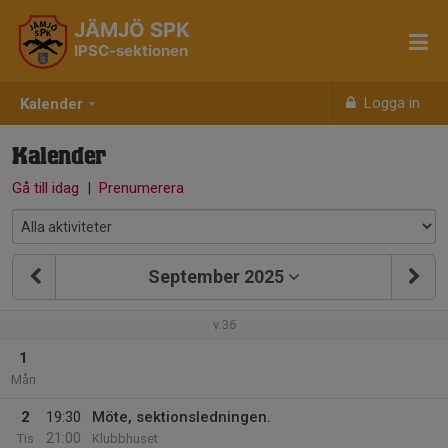
JÄMJÖ SPK
IPSC-sektionen
Logga in
Kalender
Kalender
Gå till idag
|
Prenumerera
September 2025
v.36
1
Mån
2
19:30
Möte, sektionsledningen.
21:00
Tis
Klubbhuset