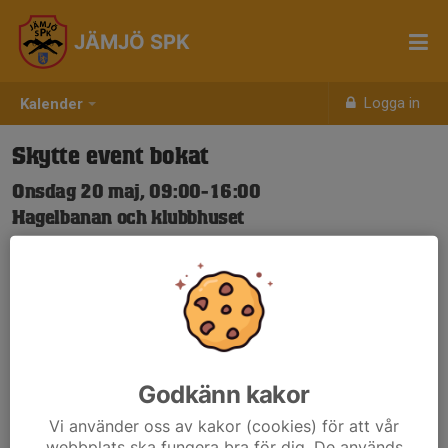
JÄMJÖ SPK
Logga in
Kalender
Skytte event bokat
Onsdag 20 maj, 09:00-16:00
Hagelbanan och klubbhuset
Samling: 09:00
Vid frågor kontakta Henrik Gunnarsson 070-5605889
Godkänn kakor
Vi använder oss av kakor (cookies) för att vår
webbplats ska fungera bra för dig. De används