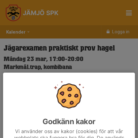
JÄMJÖ SPK
Logga in
Kalender
Jägarexamen praktiskt prov hagel
Måndag 23 mar, 17:00-20:00
Markmål.trap, kombibana
Samling: 17:00, Klubblokal
Praktiska prov med förbokade elever
Godkänn kakor
Vi använder oss av kakor (cookies) för att vår
webbplats ska fungera bra för dig. De används