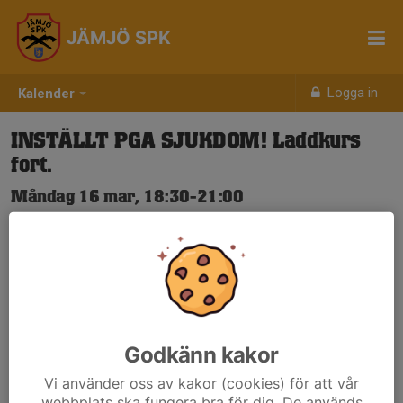
JÄMJÖ SPK
Logga in
Kalender
INSTÄLLT PGA SJUKDOM! Laddkurs
fort.
Måndag 16 mar, 18:30-21:00
Klubblokalen, stora salen
Samling: 18:20
Godkänn kakor
Vi använder oss av kakor (cookies) för att vår
webbplats ska fungera bra för dig. De används