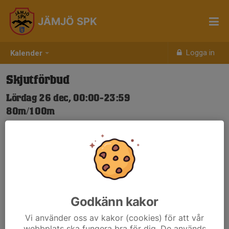
JÄMJÖ SPK
Logga in
Kalender
Skjutförbud
Lördag 26 dec, 00:00-23:59
80m/100m
Samling: 00:00
Nya Skjuttider-igen.pdf
Godkänn kakor
Vi använder oss av kakor (cookies) för att vår
webbplats ska fungera bra för dig. De används