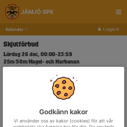
JÄMJÖ SPK
Logga in
Kalender
Skjutförbud
Lördag 26 dec, 00:00-23:59
25m/50m/Hagel- och Harbanan
Samling: 00:00
Nya Skjuttider-igen.pdf
Godkänn kakor
Vi använder oss av kakor (cookies) för att vår
webbplats ska fungera bra för dig. De används