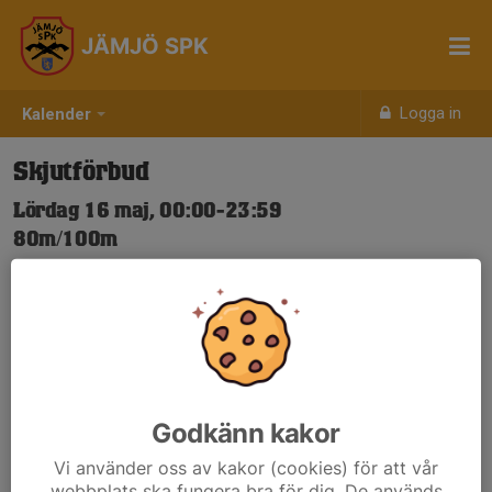
JÄMJÖ SPK
Logga in
Kalender
Skjutförbud
Lördag 16 maj, 00:00-23:59
80m/100m
Samling: 00:00
Nya Skjuttider-igen.pdf
Godkänn kakor
Vi använder oss av kakor (cookies) för att vår
webbplats ska fungera bra för dig. De används