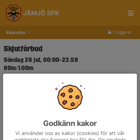
JÄMJÖ SPK
Logga in
Kalender
Skjutförbud
Söndag 26 jul, 00:00-23:59
80m/100m
Samling: 00:00
Nya Skjuttider-igen.pdf
Godkänn kakor
Vi använder oss av kakor (cookies) för att vår
webbplats ska fungera bra för dig. De används