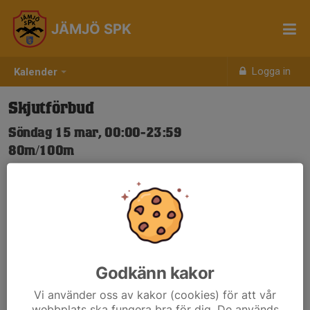
JÄMJÖ SPK
Logga in
Kalender
Skjutförbud
Söndag 15 mar, 00:00-23:59
80m/100m
Samling: 00:00
Nya Skjuttider-igen.pdf
Godkänn kakor
Vi använder oss av kakor (cookies) för att vår
webbplats ska fungera bra för dig. De används