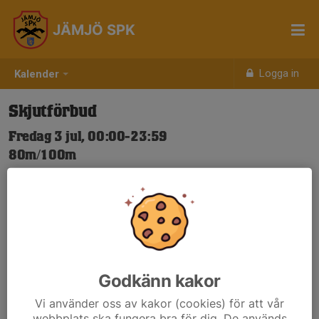
JÄMJÖ SPK
Logga in
Kalender
Skjutförbud
Fredag 3 jul, 00:00-23:59
80m/100m
Samling: 00:00
Nya Skjuttider-igen.pdf
Godkänn kakor
Vi använder oss av kakor (cookies) för att vår
webbplats ska fungera bra för dig. De används