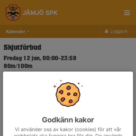
JÄMJÖ SPK
Logga in
Kalender
Skjutförbud
Fredag 12 jun, 00:00-23:59
80m/100m
Samling: 00:00
Nya Skjuttider-igen.pdf
Godkänn kakor
Vi använder oss av kakor (cookies) för att vår
webbplats ska fungera bra för dig. De används