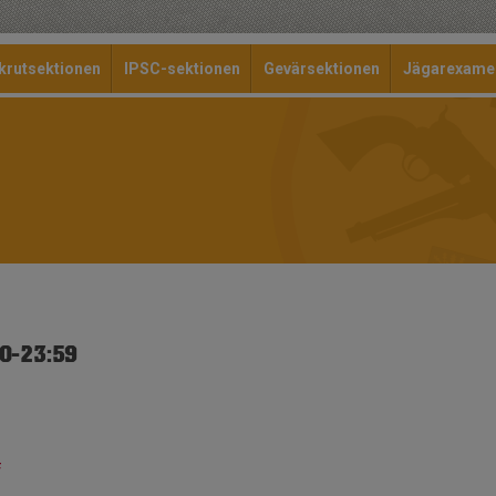
krutsektionen
IPSC-sektionen
Gevärsektionen
Jägarexame
00-23:59
f