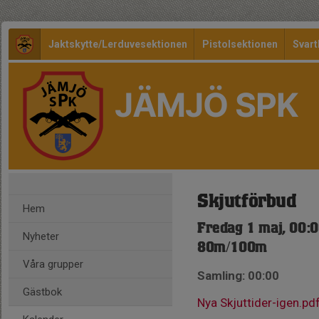
Jaktskytte/Lerduvesektionen
Pistolsektionen
Svart
JÄMJÖ SPK
Skjutförbud
Hem
Fredag 1 maj, 00:
Nyheter
80m/100m
Våra grupper
Samling: 00:00
Gästbok
Nya Skjuttider-igen.pd