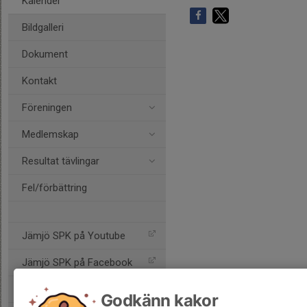
Kalender
Bildgalleri
Dokument
Kontakt
Föreningen
Medlemskap
Resultat tävlingar
Fel/förbättring
Jämjö SPK på Youtube
Jämjö SPK på Facebook
Jämjö SPK på Instagram
Godkänn kakor