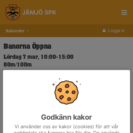
JÄMJÖ SPK
Logga in
Kalender
Banorna Öppna
Lördag 7 mar, 10:00-15:00
80m/100m
Samling: 10:00
Nya Skjuttider-igen.pdf
Godkänn kakor
Vi använder oss av kakor (cookies) för att vår
webbplats ska fungera bra för dig. De används