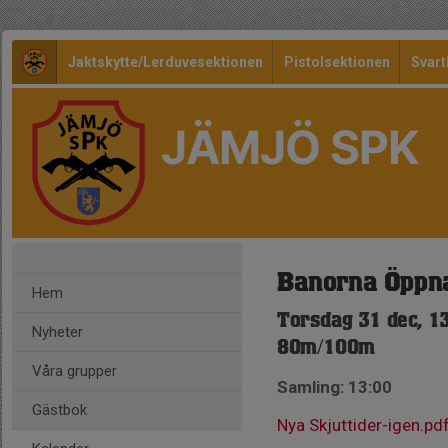
Jaktskytte/Lerduvesektionen
Pistolsektionen
Svart
JÄMJÖ SPK
Banorna Öppn
Hem
Torsdag 31 dec, 1
Nyheter
80m/100m
Våra grupper
Samling: 13:00
Gästbok
Nya Skjuttider-igen.pd