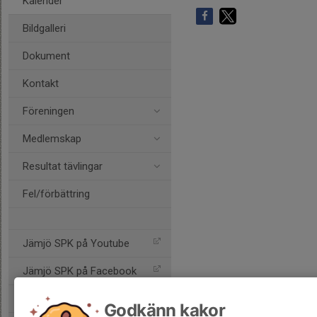
Kalender
Bildgalleri
Dokument
Kontakt
Föreningen
Medlemskap
Resultat tävlingar
Fel/förbättring
Jämjö SPK på Youtube
Jämjö SPK på Facebook
Jämjö SPK på Instagram
Godkänn kakor