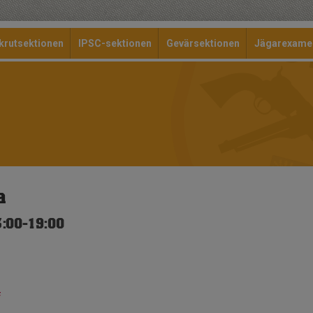
krutsektionen
IPSC-sektionen
Gevärsektionen
Jägarexame
a
3:00-19:00
f