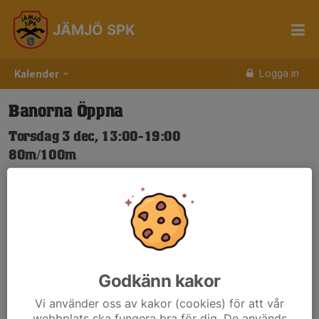
JÄMJÖ SPK
Logga in
Kalender
Banorna Öppna
Torsdag 3 dec, 13:00-19:00
80m/100m
Samling: 13:00
Nya Skjuttider-igen.pdf
Godkänn kakor
Vi använder oss av kakor (cookies) för att vår
webbplats ska fungera bra för dig. De används