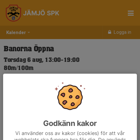
JÄMJÖ SPK
Logga in
Kalender
Banorna Öppna
Torsdag 6 aug, 13:00-19:00
80m/100m
Samling: 13:00
Nya Skjuttider-igen.pdf
Godkänn kakor
Vi använder oss av kakor (cookies) för att vår
webbplats ska fungera bra för dig. De används