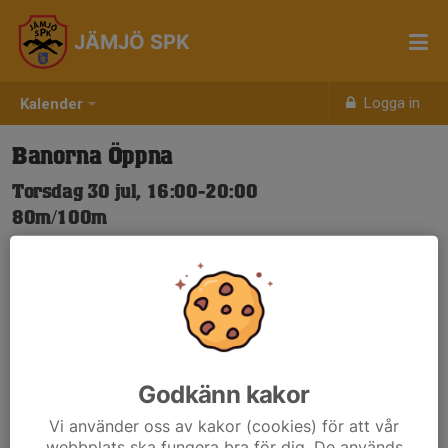
JÄMJÖ SPK
Logga in
Kalender
Banorna Öppna
Torsdag 30 jul, 16:00-20:00
80m/100m
Samling: 16:00
Nya Skjuttider-igen.pdf
Godkänn kakor
Vi använder oss av kakor (cookies) för att vår
webbplats ska fungera bra för dig. De används