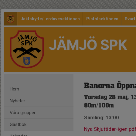
Jaktskytte/Lerduvesektionen
Pistolsektionen
Svart
JÄMJÖ SPK
Banorna Öppn
Hem
Torsdag 28 maj, 1
Nyheter
80m/100m
Våra grupper
Samling: 13:00
Gästbok
Nya Skjuttider-igen.pd