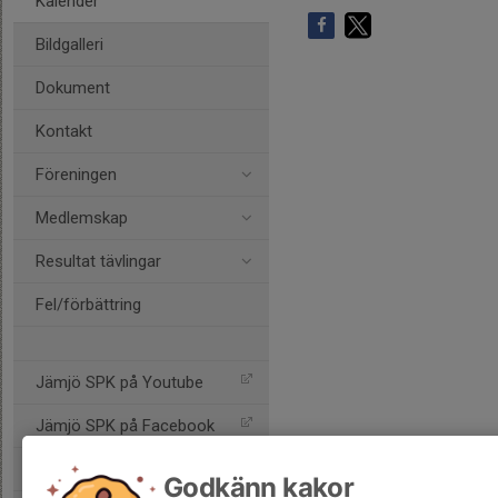
Kalender
Bildgalleri
Dokument
Kontakt
Föreningen
Medlemskap
Resultat tävlingar
Fel/förbättring
Jämjö SPK på Youtube
Jämjö SPK på Facebook
Jämjö SPK på Instagram
Godkänn kakor