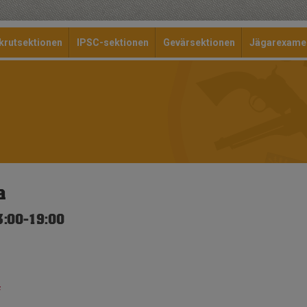
krutsektionen
IPSC-sektionen
Gevärsektionen
Jägarexame
a
3:00-19:00
f