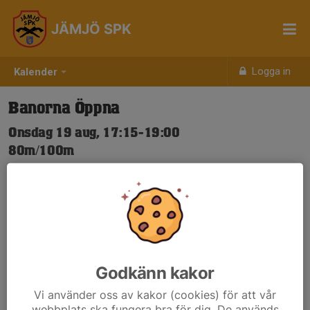
JÄMJÖ SPK
Logga in
Kalender
Banorna Öppna
Onsdag 19 aug, 17:15-19:00
80m/100m
Samling: 17:15
Nya Skjuttider-igen.pdf
Godkänn kakor
Vi använder oss av kakor (cookies) för att vår
webbplats ska fungera bra för dig. De används