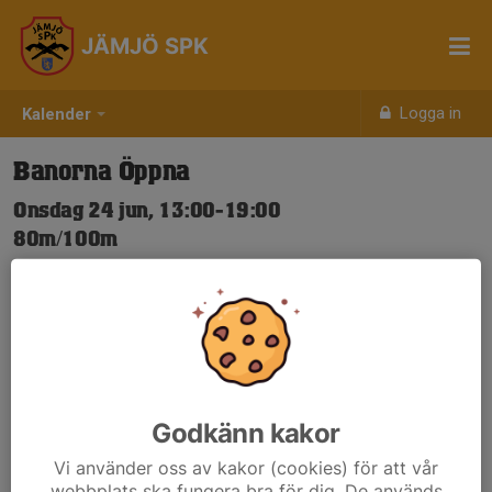
JÄMJÖ SPK
Logga in
Kalender
Banorna Öppna
Onsdag 24 jun, 13:00-19:00
80m/100m
Samling: 13:00
Nya Skjuttider-igen.pdf
Godkänn kakor
Vi använder oss av kakor (cookies) för att vår
webbplats ska fungera bra för dig. De används