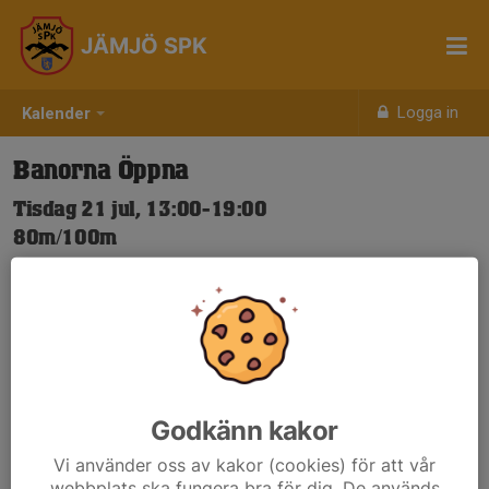
JÄMJÖ SPK
Logga in
Kalender
Banorna Öppna
Tisdag 21 jul, 13:00-19:00
80m/100m
Samling: 13:00
Nya Skjuttider-igen.pdf
Godkänn kakor
Vi använder oss av kakor (cookies) för att vår
webbplats ska fungera bra för dig. De används