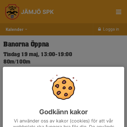
JÄMJÖ SPK
Logga in
Kalender
Banorna Öppna
Tisdag 19 maj, 13:00-19:00
80m/100m
Samling: 13:00
Nya Skjuttider-igen.pdf
Godkänn kakor
Vi använder oss av kakor (cookies) för att vår
webbplats ska fungera bra för dig. De används