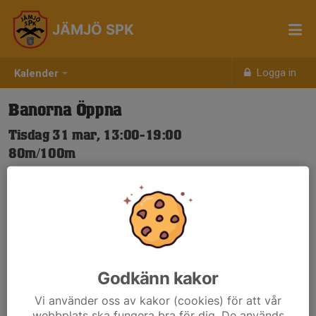
JÄMJÖ SPK
Logga in
Kalender
Banorna Öppna
Tisdag 31 mar, 13:00-19:00
80m/100m
Samling: 13:00
Nya Skjuttider-igen.pdf
Godkänn kakor
Vi använder oss av kakor (cookies) för att vår
webbplats ska fungera bra för dig. De används