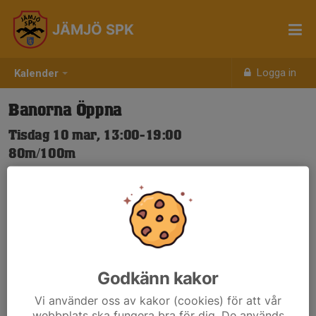
JÄMJÖ SPK
Logga in
Kalender
Banorna Öppna
Tisdag 10 mar, 13:00-19:00
80m/100m
Samling: 13:00
Nya Skjuttider-igen.pdf
Godkänn kakor
Vi använder oss av kakor (cookies) för att vår
webbplats ska fungera bra för dig. De används