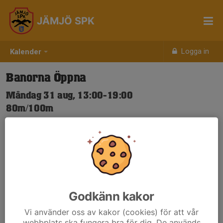
JÄMJÖ SPK
Logga in
Kalender
Banorna Öppna
Måndag 31 aug, 13:00-19:00
80m/100m
Samling: 13:00
Nya Skjuttider-igen.pdf
Godkänn kakor
Vi använder oss av kakor (cookies) för att vår
webbplats ska fungera bra för dig. De används