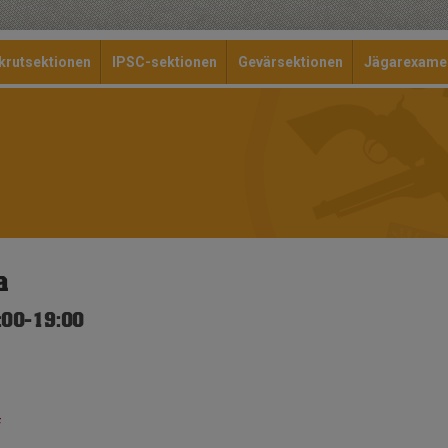
krutsektionen
IPSC-sektionen
Gevärsektionen
Jägarexame
a
:00-19:00
f