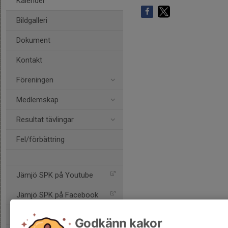
Kalender
Bildgalleri
Dokument
Kontakt
Föreningen
Medlemskap
Resultat tävlingar
Fel/förbättring
Jämjö SPK på Youtube
Jämjö SPK på Facebook
Jämjö SPK på Instagram
Godkänn kakor