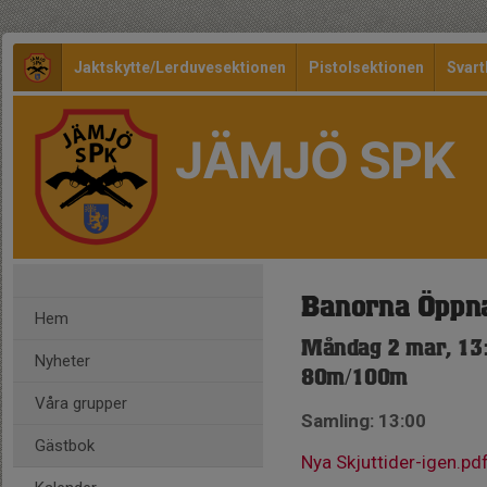
Jaktskytte/Lerduvesektionen
Pistolsektionen
Svart
JÄMJÖ SPK
Banorna Öppn
Hem
Måndag 2 mar, 13
Nyheter
80m/100m
Våra grupper
Samling: 13:00
Gästbok
Nya Skjuttider-igen.pd