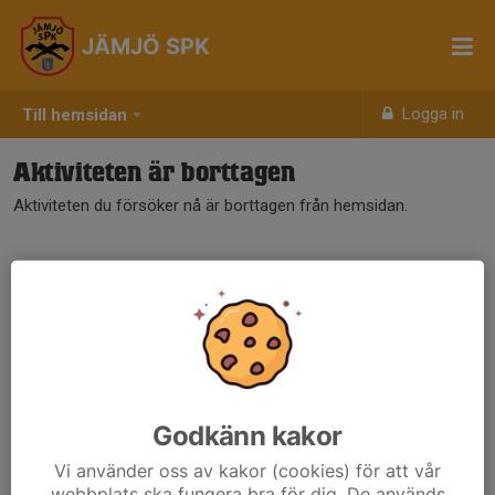
JÄMJÖ SPK
Logga in
Till hemsidan
Aktiviteten är borttagen
Aktiviteten du försöker nå är borttagen från hemsidan.
Godkänn kakor
Vi använder oss av kakor (cookies) för att vår
webbplats ska fungera bra för dig. De används