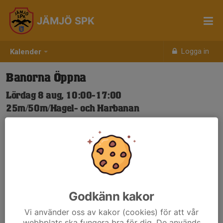
JÄMJÖ SPK
Logga in
Kalender
Banorna Öppna
Lördag 8 aug, 10:00-17:00
25m/50m/Hagel- och Harbanan
Samling: 10:00
Nya Skjuttider-igen.pdf
Godkänn kakor
Vi använder oss av kakor (cookies) för att vår
webbplats ska fungera bra för dig. De används