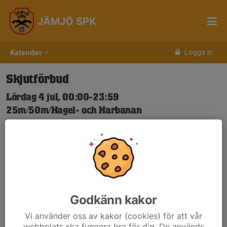
JÄMJÖ SPK
Logga in
Kalender
Skjutförbud
Lördag 4 jul, 00:00-23:59
25m/50m/Hagel- och Harbanan
Samling: 00:00
Nya Skjuttider-igen.pdf
Godkänn kakor
Vi använder oss av kakor (cookies) för att vår
webbplats ska fungera bra för dig. De används