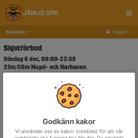
JÄMJÖ SPK
Logga in
Kalender
Skjutförbud
Söndag 6 dec, 00:00-23:59
25m/50m/Hagel- och Harbanan
Samling: 00:00
Nya Skjuttider-igen.pdf
Godkänn kakor
Vi använder oss av kakor (cookies) för att vår
webbplats ska fungera bra för dig. De används