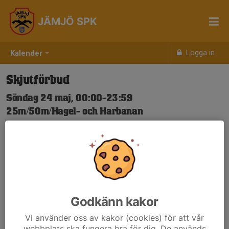
JÄMJÖ SPK
Logga in
Kalender
Skjutförbud
Söndag 24 maj, 00:00-23:59
25m/50m/Hagel- och Harbanan
Samling: 00:00
Nya Skjuttider-igen.pdf
Godkänn kakor
Vi använder oss av kakor (cookies) för att vår
webbplats ska fungera bra för dig. De används