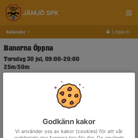
JÄMJÖ SPK
Logga in
Kalender
Banorna Öppna
Torsdag 30 jul, 09:00-20:00
25m/50m
Samling: 09:00
Nya Skjuttider-igen.pdf
Godkänn kakor
Vi använder oss av kakor (cookies) för att vår
webbplats ska fungera bra för dig. De används