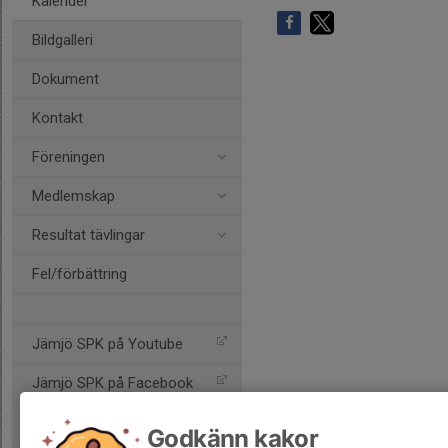
Kalender
Bildgalleri
Dokument
Kontakt
Föreningen
Medlemskap
Resultat tävlingar
Fel/förbättring
Jämjö SPK på Youtube
Jämjö SPK på Facebook
Jämjö SPK på Instagram
Godkänn kakor