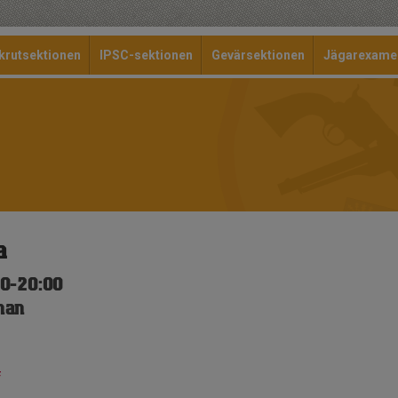
krutsektionen
IPSC-sektionen
Gevärsektionen
Jägarexame
a
00-20:00
nan
f