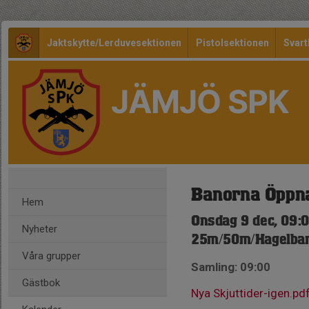
Jaktskytte/Lerduvesektionen
Pistolsektionen
Svart
JÄMJÖ SPK
Banorna Öppn
Hem
Onsdag 9 dec, 09:
Nyheter
25m/50m/Hagelba
Våra grupper
Samling: 09:00
Gästbok
Nya Skjuttider-igen.pd