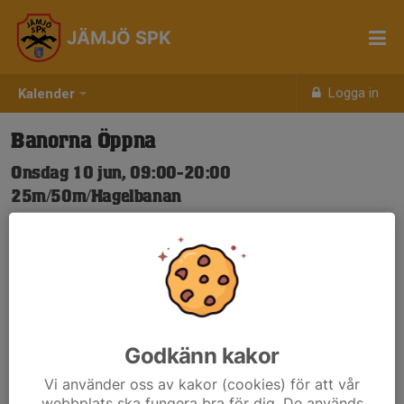
JÄMJÖ SPK
Logga in
Kalender
Banorna Öppna
Onsdag 10 jun, 09:00-20:00
25m/50m/Hagelbanan
Samling: 09:00
Nya Skjuttider-igen.pdf
Godkänn kakor
Vi använder oss av kakor (cookies) för att vår
webbplats ska fungera bra för dig. De används