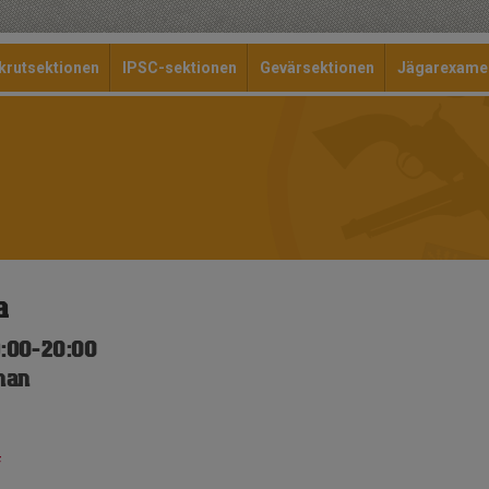
krutsektionen
IPSC-sektionen
Gevärsektionen
Jägarexame
a
:00-20:00
nan
f