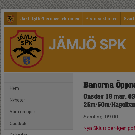
Jaktskytte/Lerduvesektionen
Pistolsektionen
Svart
JÄMJÖ SPK
Banorna Öppn
Hem
Onsdag 18 mar, 09
Nyheter
25m/50m/Hagelba
Våra grupper
Samling: 09:00
Gästbok
Nya Skjuttider-igen.pd