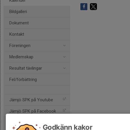
Kalender
Bildgalleri
Dokument
Kontakt
Föreningen
Medlemskap
Resultat tävlingar
Fel/förbättring
Jämjö SPK på Youtube
Jämjö SPK på Facebook
Jämjö SPK på Instagram
Godkänn kakor