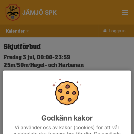
JÄMJÖ SPK
Logga in
Kalender
Skjutförbud
Fredag 3 jul, 00:00-23:59
25m/50m/Hagel- och Harbanan
Samling: 00:00
Nya Skjuttider-igen.pdf
Godkänn kakor
Vi använder oss av kakor (cookies) för att vår
webbplats ska fungera bra för dig. De används