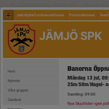
Jaktskytte/Lerduvesektionen
Pistolsektionen
Svart
JÄMJÖ SPK
Banorna Öppn
Hem
Måndag 13 jul, 09
Nyheter
25m/50m/Hagel- o
Våra grupper
Samling: 09:00
Gästbok
Nya Skjuttider-igen.pd