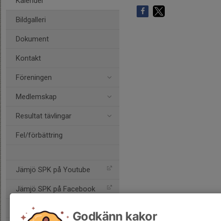
Kalender
Bildgalleri
Dokument
Kontakt
Föreningen
Medlemskap
Resultat tävlingar
Fel/förbättring
Jämjö SPK på Youtube
Jämjö SPK på Facebook
Jämjö SPK på Instagram
Godkänn kakor