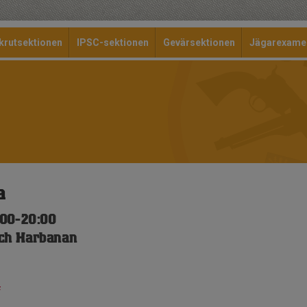
krutsektionen
IPSC-sektionen
Gevärsektionen
Jägarexame
a
:00-20:00
ch Harbanan
f