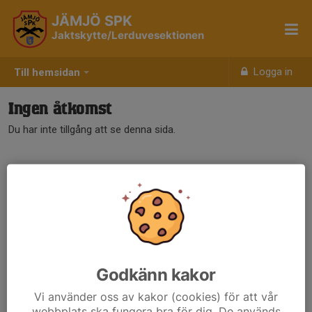
JÄMJÖ SPK
Jaktskytte/Lerduvesektionen
Logga in
Till hemsidan
Ingen åtkomst
Du har inte tillgång att se denna sida.
Godkänn kakor
Vi använder oss av kakor (cookies) för att vår
webbplats ska fungera bra för dig. De används